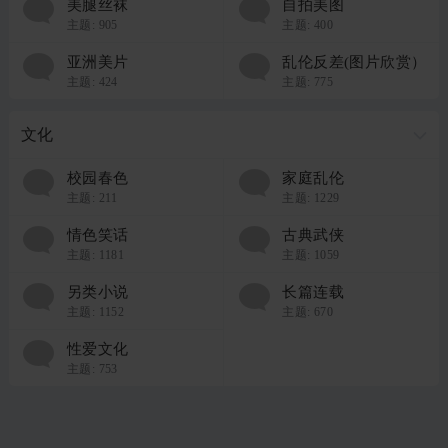
美腿丝袜
自拍美图
主题:
905
主题:
400
亚洲美片
乱伦反差(图片欣赏）
主题:
424
主题:
775
文化
校园春色
家庭乱伦
主题:
211
主题:
1229
情色笑话
古典武侠
主题:
1181
主题:
1059
另类小说
长篇连载
主题:
1152
主题:
670
性爱文化
主题:
753