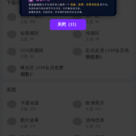
下载区
旧档下载区
国产区
主题:
998
主题:
88
关闭（13）
短视频区
传媒区
主题:
88
主题:
88
COS美颜姬
乱伦反差 (VIP会员免
主题:
89
主题:
204
费观看)
曝光区 (VIP会员免费
主题:
61
观看)
美图
卡通动漫
欧洲美片
主题:
658
主题:
654
图片故事
清纯优美
主题:
474
主题:
592