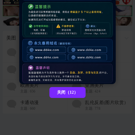
美图
图片故事
清纯优美
主题:
474
主题:
594
美腿丝袜
自拍美图
主题:
908
主题:
401
欧洲美片
亚洲美片
主题:
656
主题:
424
关闭（12）
卡通动漫
乱伦反差(图片欣赏）
主题:
660
主题:
778