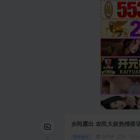
乡间露出 农民大叔热情搭
14759
0
2026
野外短片
0