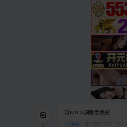
口BALL调教欧美妞
12536
0
2026-
SM电影
0